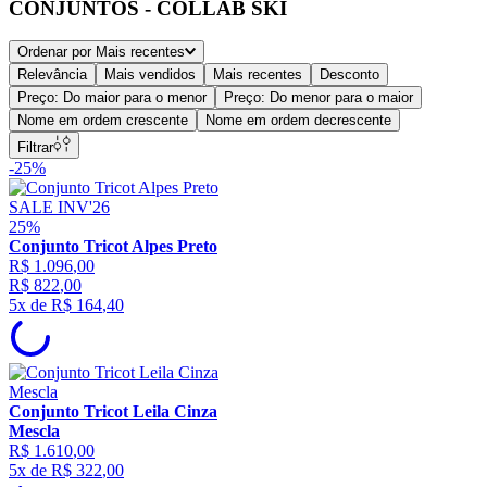
CONJUNTOS - COLLAB SKI
Ordenar por
Mais recentes
Relevância
Mais vendidos
Mais recentes
Desconto
Preço: Do maior para o menor
Preço: Do menor para o maior
Nome em ordem crescente
Nome em ordem decrescente
Filtrar
-
25%
SALE INV'26
25%
Conjunto Tricot Alpes Preto
R$
1
.
096
,
00
R$
822
,
00
5
x de
R$
164
,
40
Conjunto Tricot Leila Cinza
Mescla
R$
1
.
610
,
00
5
x de
R$
322
,
00