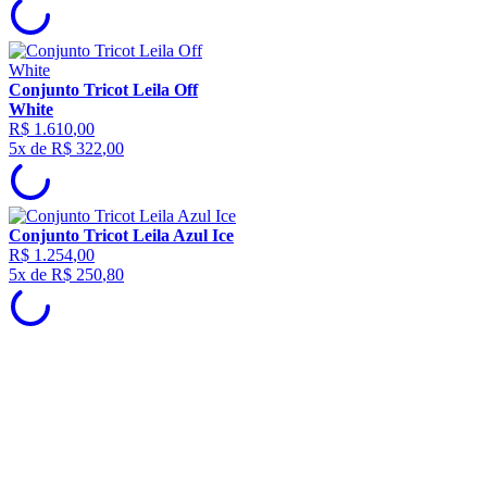
Conjunto Tricot Leila Off
White
R$
1
.
610
,
00
5
x de
R$
322
,
00
Conjunto Tricot Leila Azul Ice
R$
1
.
254
,
00
5
x de
R$
250
,
80