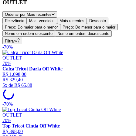
OUTLET
Ordenar por
Mais recentes
Relevância
Mais vendidos
Mais recentes
Desconto
Preço: Do maior para o menor
Preço: Do menor para o maior
Nome em ordem crescente
Nome em ordem decrescente
Filtrar
-
70%
OUTLET
70%
Calça Tricot Darla Off White
R$
1
.
098
,
00
R$
329
,
40
5
x de
R$
65
,
88
-
70%
OUTLET
70%
Top Tricot Cintia Off White
R$
398
,
00