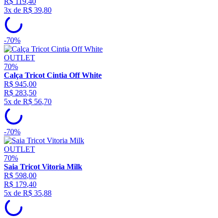
R$
119
,
40
3
x de
R$
39
,
80
-
70%
OUTLET
70%
Calça Tricot Cintia Off White
R$
945
,
00
R$
283
,
50
5
x de
R$
56
,
70
-
70%
OUTLET
70%
Saia Tricot Vitoria Milk
R$
598
,
00
R$
179
,
40
5
x de
R$
35
,
88